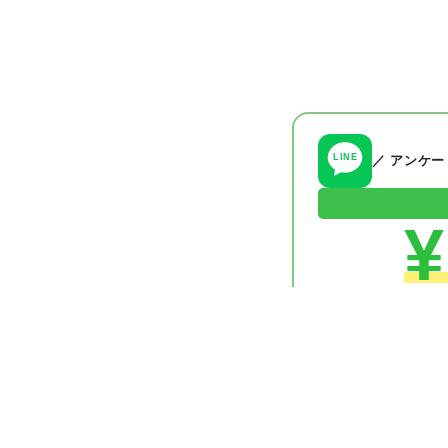
LINE
／ アンケ
¥
✦
無料・すぐにクーポ