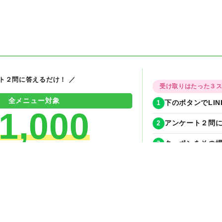
ート２問に答えるだけ！ ／
受け取りはたった３
全メニュー対象
1
下のボタンでLI
1,000
2
アンケート２問に
3
クーポンをその場
OFFクーポン
期間限定！今月
今すぐ無料でもらえる！
✦
✦
✦
✦
今すぐLINE友達追加
ンGET