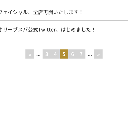
フェイシャル、全店再開いたします！
オリーブスパ公式Twitter、はじめました！
«
...
3
4
5
6
7
...
»