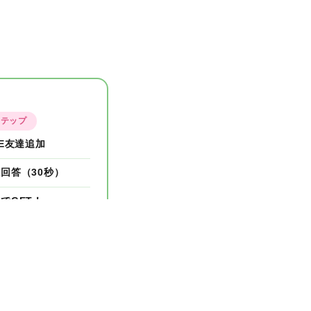
ステップ
NE友達追加
回答（30秒）
でGET！
末で終了します！
›