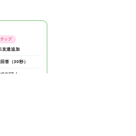
ステップ
NE友達追加
回答（30秒）
でGET！
末で終了します！
›