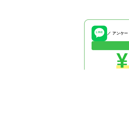
LINE
／ アンケ
¥
✦
無料・すぐにクーポ