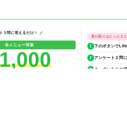
ート２問に答えるだけ！ ／
受け取りはたった３
全メニュー対象
1
下のボタンでLI
1,000
2
アンケート２問に
3
クーポンをその場
OFFクーポン
期間限定！今月
今すぐ無料でもらえる！
✦
✦
✦
✦
今すぐLINE友達追加
ンGET