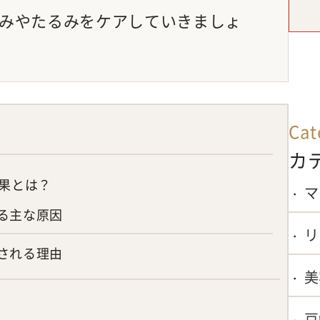
みやたるみをケアしていきましょ
Cat
カ
果とは？
マ
る主な原因
リ
される理由
美
豆