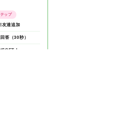
ステップ
NE友達追加
回答（30秒）
でGET！
末で終了します！
›
一覧