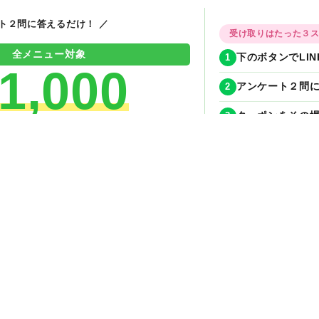
ート２問に答えるだけ！ ／
受け取りはたった３
全メニュー対象
1
下のボタンでLI
1,000
2
アンケート２問に
3
クーポンをその場
OFFクーポン
期間限定！今月
今すぐ無料でもらえる！
✦
✦
✦
✦
今すぐLINE友達追加
ンGET
HOME
店舗