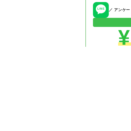
LINE
／ アンケ
¥
✦
無料・すぐにクーポ