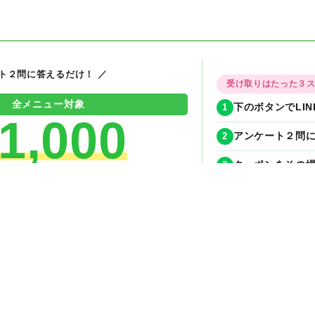
ート２問に答えるだけ！ ／
受け取りはたった３
全メニュー対象
1
下のボタンでLI
1,000
2
アンケート２問に
3
クーポンをその場
OFFクーポン
期間限定！今月
今すぐ無料でもらえる！
✦
✦
✦
✦
今すぐLINE友達追加
ンGET