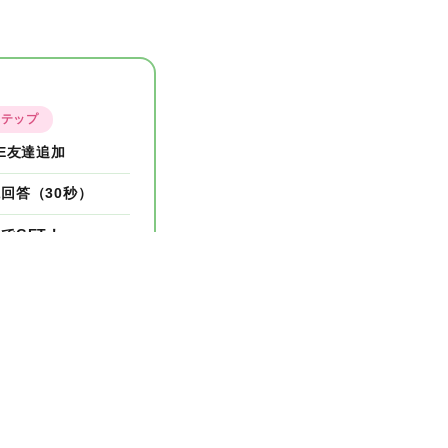
ステップ
NE友達追加
回答（30秒）
でGET！
末で終了します！
›