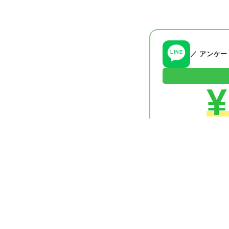
LINE
／ アンケ
¥
✦
無料・すぐにクーポ