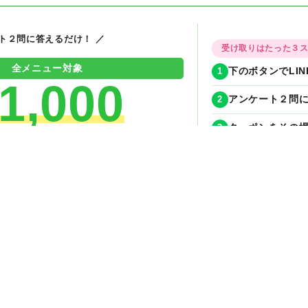
ート２問に答えるだけ！ ／
受け取りはたった３
全メニュー対象
1
下のボタンでLI
1,000
2
アンケート２問に
3
クーポンをその場
OFFクーポン
期間限定！今月
今すぐ無料でもらえる！
✦
✦
✦
✦
今すぐLINE友達追加
ンGET
HOME
店舗