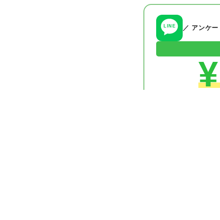
LINE
／ アンケ
¥
✦
無料・すぐにクーポ