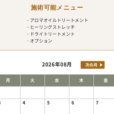
施術可能メニュー
アロマオイルトリートメント
ヒーリングストレッチ
ドライトリートメント
オプション
2026年08月
次の月
月
火
水
木
金
3
4
5
6
7