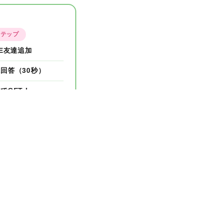
ステップ
NE友達追加
回答（30秒）
でGET！
末で終了します！
›
一覧